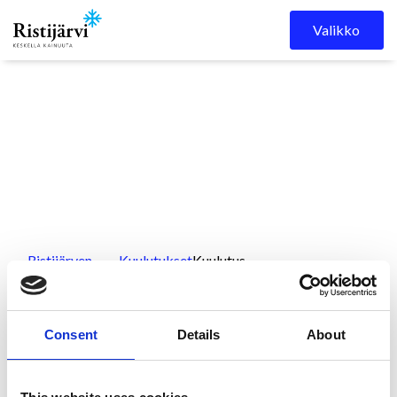
Skip to content
Valikko
Ristijärven
Kuulutukset
Kuulutus
kunta
rakennustarkastajan
päätöksistä
Consent
Details
About
Kuulutus