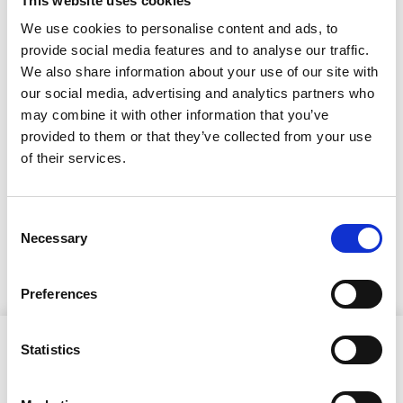
This website uses cookies
rakennustarkastajan
We use cookies to personalise content and ads, to
päätöksistä
provide social media features and to analyse our traffic.
We also share information about your use of our site with
our social media, advertising and analytics partners who
8.7.2026
may combine it with other information that you’ve
Kuulutus
provided to them or that they’ve collected from your use
of their services.
Lupapäätös 26-0024-RL
Lupapäätös 26-0025-MAI
Consent
Necessary
Selection
Lupapäätös 26-0027-MAI
Preferences
Statistics