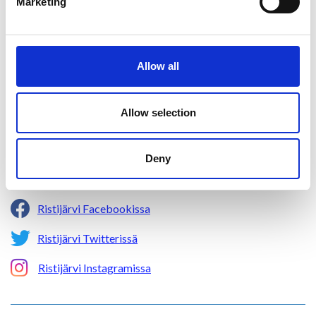
Marketing
Ristijärven kunta
Allow all
Aholantie 25, 88400 Ristijärvi
Sähköposti
yhteispalvelu@ristijarvi.fi
Allow selection
Sivukartta >
Deny
Ristijärvi Facebookissa
Ristijärvi Twitterissä
Ristijärvi Instagramissa