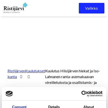
Skip to content
Valikko
Ristijärven
Kuulutukset
Kuulutus Hiisijärven hiekat ja Iso-
kunta
Lahnanen ranta-asemakaavan
vireilletulosta ja osallistumis- ja
arviointisuunnitelman nähtäville
asettamisesta.
Consent
Details
About