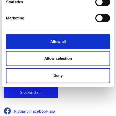
Statistics
Marketing
Allow all
Ristijärven kunta
Allow selection
Aholantie 25, 88400 Ristijärvi
Sähköposti
yhteispalvelu@ristijarvi.fi
Deny
Sivukartta >
Ristijärvi Facebookissa