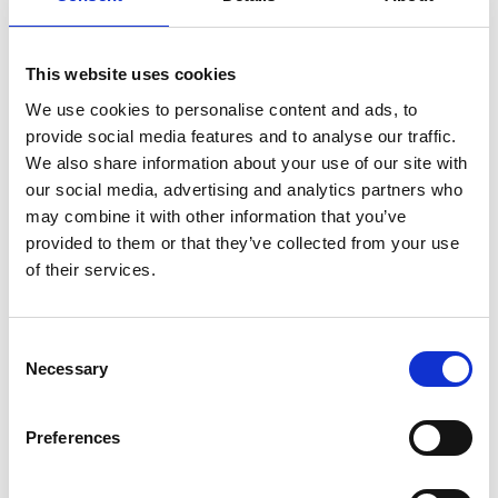
Kuulutus Hiisijärven
hiekat ja Iso-Lahnanen
This website uses cookies
We use cookies to personalise content and ads, to
ranta-asemakaavan
provide social media features and to analyse our traffic.
vireilletulosta ja
We also share information about your use of our site with
our social media, advertising and analytics partners who
osallistumis- ja
may combine it with other information that you’ve
provided to them or that they’ve collected from your use
arviointisuunnitelman
of their services.
nähtäville
asettamisesta.
Consent
Necessary
Selection
12.6.2026
Preferences
KUULUTUS JA MATERIAALIT