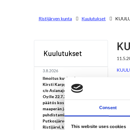
Ristijärven kunta
Kuulutukset
KUUL
K
Kuulutukset
11.5.2
KUUL
3.8.2026
Ilmoitus kuulutuksesta
Kirsti Karppisen kuolinpesä
c/o Asianajotoimisto Amos
Oy:lle 22.7.2026 annettu
päätös koskee pilaantuneen
Consent
maaperän ja pohjaveden
puhdistamista osoitteessa
Putkosjärventie 28,
This website uses cookies
Ristijärvi, kiinteistötunnus