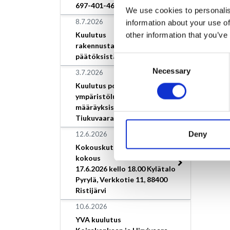
697-401-46-9.
We use cookies to personalis
8.7.2026
information about your use of
Kuulutus
other information that you’ve
rakennustarkastajan
päätöksistä
Consent
Necessary
Selection
3.7.2026
Kuulutus poikkeamisesta
ympäristöluvan
määräyksistä, Loimaan Kivi
Tiukuvaara
Deny
12.6.2026
Kokouskutsu/Valtuuston
kokous
17.6.2026 kello 18.00 Kylätalo
Pyrylä, Verkkotie 11, 88400
Ristijärvi
10.6.2026
YVA kuulutus