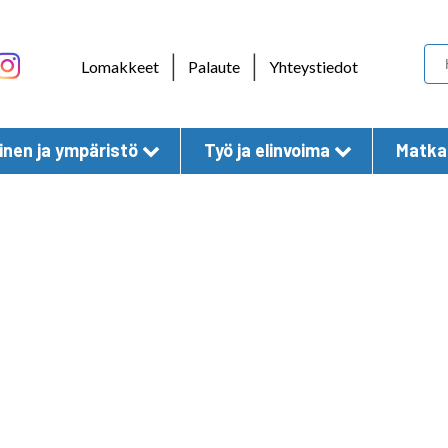
Skip to content
|
|
Lomakkeet
Palaute
Yhteystiedot
nen ja ympäristö
Työ ja elinvoima
Matkai