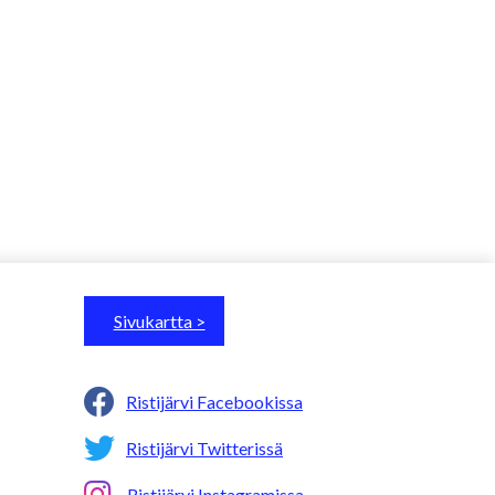
Sivukartta >
Ristijärvi Facebookissa
Ristijärvi Twitterissä
Ristijärvi Instagramissa