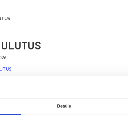
UTUS
UULUTUS
026
UTUS
Details