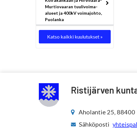
Koirakankaan ja Hirvivaara-
Murtiovaaran tuulivoima-
alueet ja 400kV voimajohto,
Puolanka
Katso kaikki kuulutukset »
Ristijärven kunt
Aholantie 25, 88400 R
Sähköposti
yhteispal