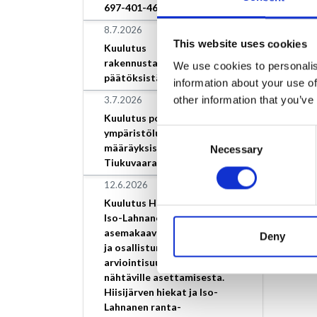
697-401-46-9.
Kuulutet
8.7.2026
This website uses cookies
Kuulutus
rakennustarkastajan
We use cookies to personalis
päätöksistä
information about your use of
Ehdotus
other information that you’ve
3.7.2026
Kuulemi
Kuulutus poikkeamisesta
ympäristöluvan
Consent
Varsina
määräyksistä, Loimaan Kivi
Necessary
Selection
Tiukuvaara
12.6.2026
Kuulutus Hiisijärven hiekat ja
Iso-Lahnanen ranta-
asemakaavan vireilletulosta
Deny
ja osallistumis- ja
arviointisuunnitelman
nähtäville asettamisesta.
Hiisijärven hiekat ja Iso-
Lahnanen ranta-