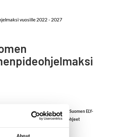
elmaksi vuosille 2022 - 2027
uomen
menpideohjelmaksi
si vuosille 2022 - 2027. Varsinais-Suomen ELY-
lisenä aikana. Kuulemismateriaali ja ohjeet
erenhoito
About