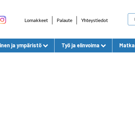
Skip to content
|
|
Lomakkeet
Palaute
Yhteystiedot
nen ja ympäristö
Työ ja elinvoima
Matkai