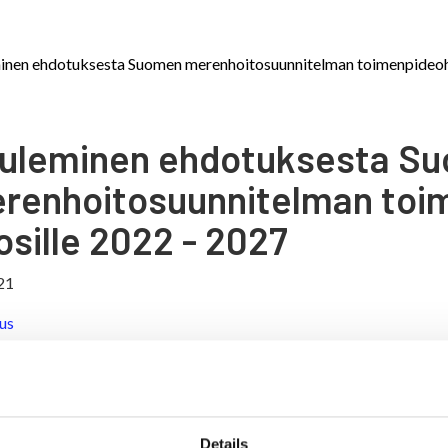
inen ehdotuksesta Suomen merenhoitosuunnitelman toimenpideohj
uleminen ehdotuksesta S
renhoitosuunnitelman toi
osille 2022 - 2027
21
us
inen ehdotuksesta Suomen merenhoitosuunnitelman toimenpideohjelmak
ja ympäristöministeriö pyytävät palautetta asiakirjasta 1.2-14.5.2021 vä
een antamiseksi löytyvät osoitteesta
www.ymparisto.fi/vaikutavesiin/m
Details