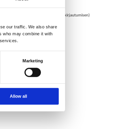
avissa osoitteessa:
imenpideohjelmaksi 2022-2027
(vaatii kirjautumisen)
ningsplan 2022–2027
(kräver inloggning)
se our traffic. We also share
ers who may combine it with
nhoito
 services.
Marketing
Allow all