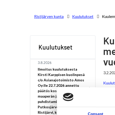
Ristijärven kunta
Kuulutukset
Kuulem
Ku
Kuulutukset
me
vu
3.8.2026
Ilmoitus kuulutuksesta
3.2.20
Kirsti Karppisen kuolinpesä
c/o Asianajotoimisto Amos
Kuulut
Oy:lle 22.7.2026 annettu
päätös koskee pilaantuneen
Kuulem
maaperän ja pohjaveden
keskus 
puhdistamista osoitteessa
Putkosjärventie 28,
palautt
Ristijärvi, kiinteistötunnus
Consent