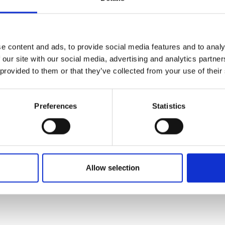
tavana oleva asiakirja ja siihen liittyvä tausta-asiakirja on sähköisenä luett
Lausuntopalvelu.fi: Ehdotus Suomen merenhoitosuunnitelman to
Utlåtande.fi: Förslag till åtgärdsprogram för Finlands havsförvalt
e content and ads, to provide social media features and to analy
 our site with our social media, advertising and analytics partn
 löytyy myös verkkosivulta
https://www.ymparisto.fi/vaikutavesiin/mere
 provided to them or that they’ve collected from your use of their
nen on käynnissä 1.2.–14.5.2021 välisen ajan.
is-Suomen ELY-keskus
Preferences
Statistics
Allow selection