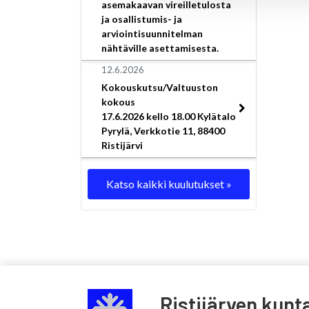
asemakaavan vireilletulosta
ja osallistumis- ja
arviointisuunnitelman
nähtäville asettamisesta.
12.6.2026
Kokouskutsu/Valtuuston
kokous
17.6.2026 kello 18.00 Kylätalo
Pyrylä, Verkkotie 11, 88400
Ristijärvi
Katso kaikki kuulutukset »
Ristijärven kunt