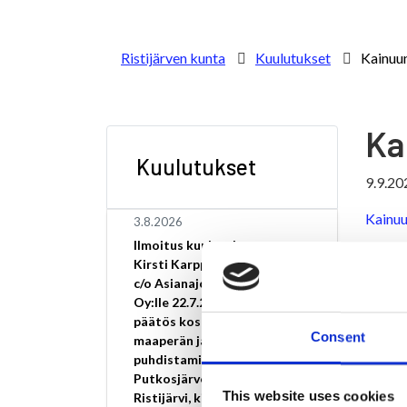
Ristijärven kunta
Kuulutukset
Kainuu
Ka
Kuulutukset
9.9.20
Kainuu
3.8.2026
Ilmoitus kuulutuksesta
Kirsti Karppisen kuolinpesä
c/o Asianajotoimisto Amos
Oy:lle 22.7.2026 annettu
päätös koskee pilaantuneen
Consent
maaperän ja pohjaveden
puhdistamista osoitteessa
Putkosjärventie 28,
This website uses cookies
Ristijärvi, kiinteistötunnus