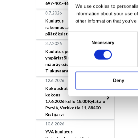
697-401-46-9.
We use cookies to personalis
8.7.2026
information about your use of
Kuulutus
other information that you’ve
rakennustarkastajan
päätöksistä
Consent
Necessary
Selection
3.7.2026
Kuulutus poikkeamisesta
ympäristöluvan
määräyksistä, Loimaan Kivi
Tiukuvaara
Deny
12.6.2026
Kokouskutsu/Valtuuston
kokous
17.6.2026 kello 18.00 Kylätalo
Pyrylä, Verkkotie 11, 88400
Ristijärvi
10.6.2026
YVA kuulutus