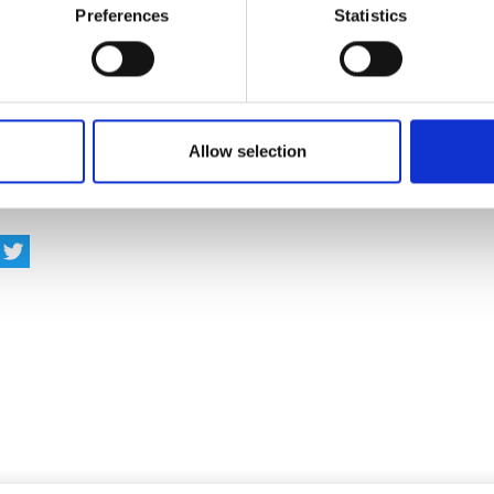
Preferences
Statistics
 Sinä olet kiinnostunut tarjoamaan mökkitalkkarin palveluja Ristij
 ota ystävällisesti yhteyttä Ristijärven kuntaan. Vinkkaathan asiast
stuneita.
ämispäällikkö
Allow selection
va Jansson, puh. 044 71