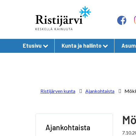
Etusivu
Kunta ja hallinto
Asumi
Ristijärven kunta
Ajankohtaista
Mökk
Mö
Ajankohtaista
7.10.2