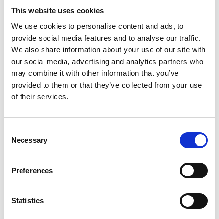
This website uses cookies
Ekokymppi aloittaa biojäteastioiden jakelun kiinteistöille,
We use cookies to personalise content and ads, to
jotka eivät vielä kuulu biojätteen erilliskeräykseen tai joilta
provide social media features and to analyse our traffic.
puuttuu voimassa oleva kompostointi-ilmoitus. Jakelu liittyy
We also share information about your use of our site with
Parasta kompostoimalla -projektiin, jonka tavoitteena on
our social media, advertising and analytics partners who
varmistaa biojätteen asianmukainen käsittely jätelain
may combine it with other information that you’ve
mukaisesti. Jäteastiat toimitetaan kiinteistöjen pihaan
provided to them or that they’ve collected from your use
tarroitettuina tästä tai ensi viikosta alkaen. Kiinteistön haltija
of their services.
saa ennakkotiedon astiatoimituksesta joko tekstiviestillä tai
kirjeellä. Jakelu koskee kiinteistöjä, joille on lähetetty toinen
kehotus biojätteen käsittelystä heinä-elokuussa 2025 sekä
Consent
ensimmäinen kehotus jo aiempina vuosina.
Necessary
Selection
Kun bioastiat on tuotu kiinteistöille, Ekokymppi aloittaa
niiden tyhjennykset jätehuoltomääräysten mukaisilla
Preferences
tyhjennysväleillä. Biojäteastian tyhjennysväli on talviaikaan
neljä viikkoa ja kesällä kaksi viikkoa. Asiakkaalla on
Statistics
mahdollisuus hakea pidennystä tyhjennysväliin Ekokympiltä
joko kirjallisesti tai asiointipalvelun kautta osoitteessa