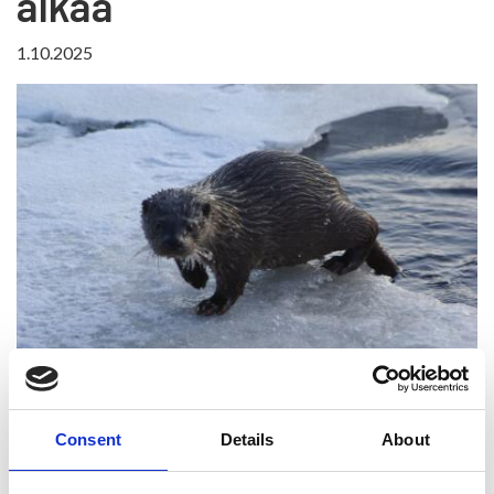
alkaa
1.10.2025
Biojäteastioiden jakelu
Consent
Details
About
alkaa