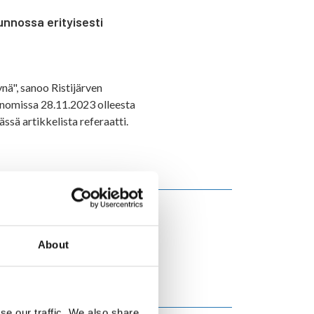
kunnossa erityisesti
ynä", sanoo Ristijärven
nomissa 28.11.2023 olleesta
ässä artikkelista referaatti.
ksia
About
se our traffic. We also share