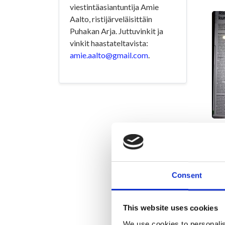
viestintäasiantuntija Amie
Aalto, ristijärveläisittäin
Puhakan Arja. Juttuvinkit ja
vinkit haastateltavista:
amie.aalto@gmail.com
.
Consent
This website uses cookies
We use cookies to personalis