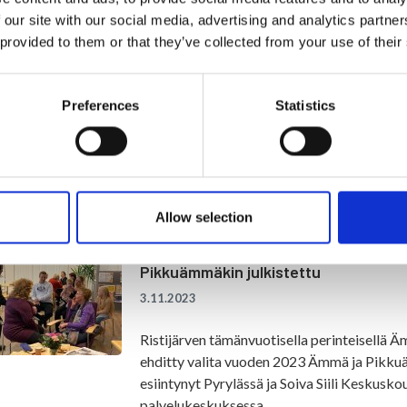
 our site with our social media, advertising and analytics partn
Markkinoinnilla näkyvyyttä, yhteistyö
 provided to them or that they’ve collected from your use of their
20.11.2023
Kuntalaiskyselystä on tehty yhteenveto. "S
Preferences
Statistics
mitkä asiat meidän kunnassamme toimii ja m
toimenpiteitä", kunnan henkilöstö sanoo.
Lue lisää »
Allow selection
Ämmäinviikon tapahtumat onnistune
Pikkuämmäkin julkistettu
3.11.2023
Ristijärven tämänvuotisella perinteisellä Äm
ehditty valita vuoden 2023 Ämmä ja Pikku
esiintynyt Pyrylässä ja Soiva Siili Keskusko
palvelukeskuksessa.