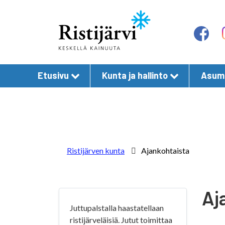
Etusivu
Kunta ja hallinto
Asumi
Ristijärven kunta
Ajankohtaista
Aj
Juttupalstalla haastatellaan
ristijärveläisiä. Jutut toimittaa