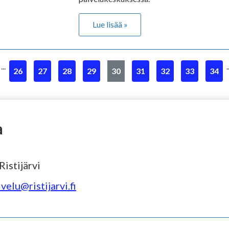
Lue lisää »
...
.
26
27
28
29
30
31
32
33
34
a
istijärvi
velu@ristijarvi.fi