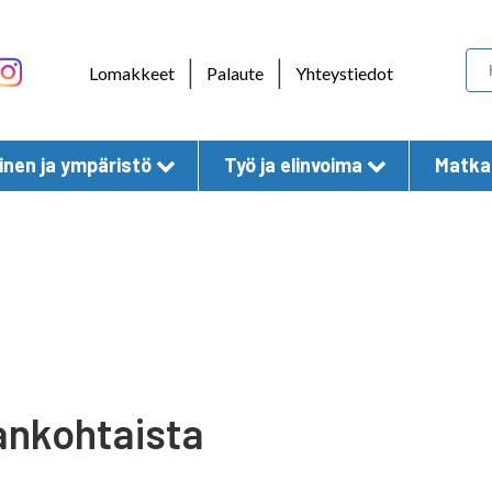
Skip to content
|
|
Lomakkeet
Palaute
Yhteystiedot
nen ja ympäristö
Työ ja elinvoima
Matkai
ankohtaista