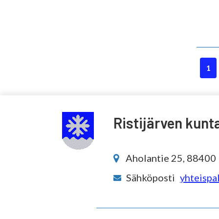
1
Ristijärven kunt
Aholantie 25, 88400 R
Sähköposti
yhteispal