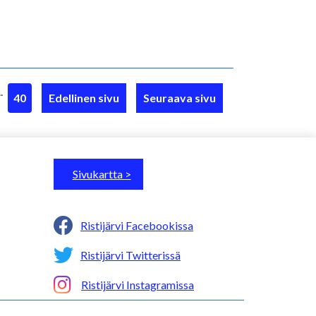
..
40
Edellinen sivu
Seuraava sivu
Sivukartta >
Ristijärvi Facebookissa
Ristijärvi Twitterissä
Ristijärvi Instagramissa