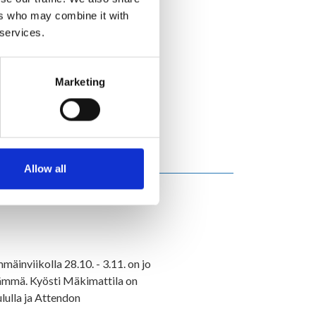
ers who may combine it with
llä mahdollisuuksia
 services.
aimme arvokasta tietoa siitä,
Marketing
itkä vaativat lisäpanostusta ja
Allow all
et - Ämmä ja
mäinviikolla 28.10. - 3.11. on jo
ämmä. Kyösti Mäkimattila on
ululla ja Attendon