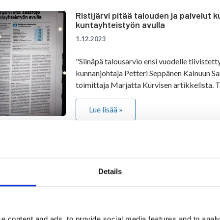
Ristijärvi pitää talouden ja palvelut 
kuntayhteistyön avulla
1.12.2023
"Siinäpä talousarvio ensi vuodelle tiivistett
kunnanjohtaja Petteri Seppänen Kainuun Sa
toimittaja Marjatta Kurvisen artikkelista. T
Lue lisää »
Eläintenpitoa koskevia uusia vaatimu
28.11.2023
Details
Lue lisää »
e content and ads, to provide social media features and to analy