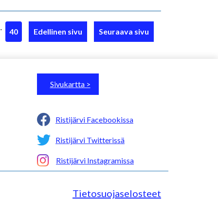
..
40
Edellinen sivu
Seuraava sivu
Sivukartta >
Ristijärvi Facebookissa
Ristijärvi Twitterissä
Ristijärvi Instagramissa
Tietosuojaselosteet