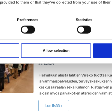
29.1.2024
 provided to them or that they’ve collected from your use of their
Kainuun hyvinvointialueen kilpailutuksessa
tuli SOL. Tätä se Ristijärvellä tarkoittaa.
Preferences
Statistics
Lue lisää »
Allow selection
Ristijärven koulu- ja päiväkotiateria
alusta lähtien
25.1.2024
Helmikuun alusta lähtien Vireko tuottaa Ka
ja vammaispalveluiden, terveyskeskuksen 
keskussairaalan sekä Kuhmon, Ristijärven 
ja osin myös päiväkotien aterioiden valmis
Lue lisää »