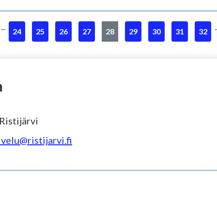
...
.
24
25
26
27
28
29
30
31
32
a
istijärvi
velu@ristijarvi.fi