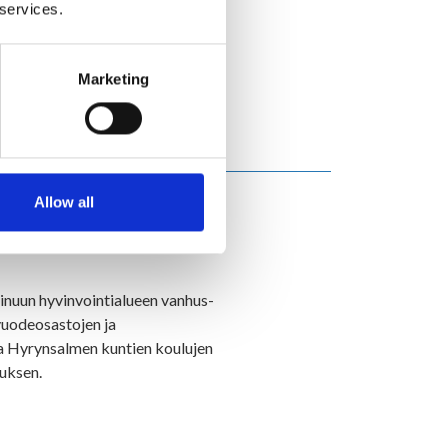
 services.
 puhtauspalveluiden voittajaksi
Marketing
Allow all
t tuottaa Vireko helmikuun
inuun hyvinvointialueen vanhus-
vuodeosastojen ja
ja Hyrynsalmen kuntien koulujen
tuksen.