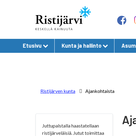
Etusivu
Kunta ja hallinto
Asumi
Ristijärven kunta
Ajankohtaista
Aj
Juttupalstalla haastatellaan
ristijärveläisiä. Jutut toimittaa