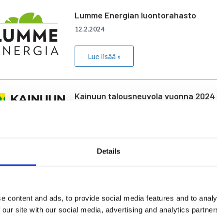
Lumme Energian luontorahasto
12.2.2024
Lue lisää »
Kainuun talousneuvola vuonna 2024 -
moniammatillista joustavaa talousn
ajanvarausta
2.2.2024
Details
Lue lisää »
SOL Palvelut Oy vastaa 1.2.2024 alka
e content and ads, to provide social media features and to analy
sote-kohteiden puhtauspalveluista
 our site with our social media, advertising and analytics partn