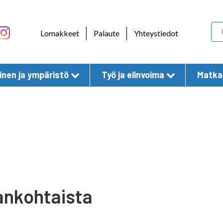
Skip to content
|
|
Lomakkeet
Palaute
Yhteystiedot
nen ja ympäristö
Työ ja elinvoima
Matkai
ankohtaista