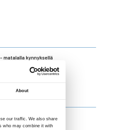
 matalalla kynnyksellä
euvontaa ilman
About
en Ristijärven kunnan ja
se our traffic. We also share
ers who may combine it with