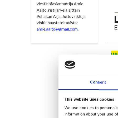
viestintäasiantuntija Amie
Aalto, ristijärveläisittäin
Puhakan Arja. Juttuvinkit ja
vinkit haastateltavista:
amie.aalto@gmail.com
.
Consent
This website uses cookies
We use cookies to personalis
information about your use of