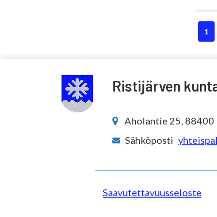
1
Ristijärven kunt
Aholantie 25, 88400 R
Sähköposti
yhteispal
Saavutettavuusseloste