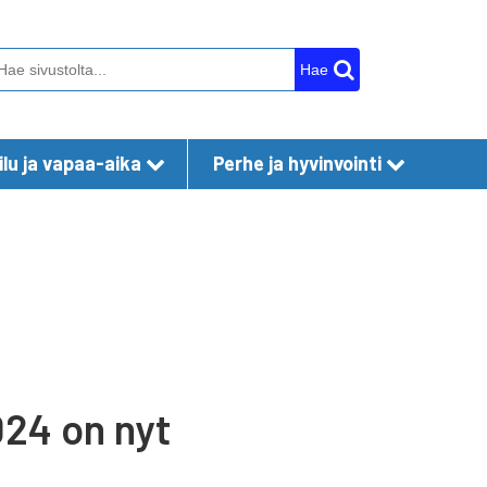
Hae
lu ja vapaa-aika
Perhe ja hyvinvointi
24 on nyt