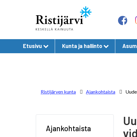
Etusivu
Kunta ja hallinto
Asumi
Ristijärven kunta
Ajankohtaista
Uuden
Uu
Ajankohtaista
vi