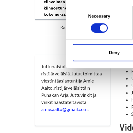
elinvoiman kehittämisestä
Kunnan
kiinnostuneiden ajatuksia,
Consent
kokemuksia sekä ideoita
Necessary
Ilotuli
Selection
Katso kaikki »
Deny
Juttupalstalla haastatellaan
ristijärveläisiä. Jutut toimittaa
viestintäasiantuntija Amie
Aalto, ristijärveläisittäin
Puhakan Arja. Juttuvinkit ja
vinkit haastateltavista:
amie.aalto@gmail.com
.
Vid