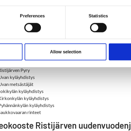
 tervehdyspuhe on valoisa ja voimaannuttava - kannattaa kuunnell
Preferences
Statistics
tus ilmentää Ristijärven yhteisöllisyyttä. Se on 13:n ristijärveläise
Ristijärven vanhempainyhdistys
MLL Ristijärvi
Ristijärven yrittäjäyhdistys
Ristijärviseura
Allow selection
Ristijärven 4H
Ristijärven Martat
Ristijärven Pyry
Uvan kyläyhdistys
Uvan metsästäjät
Jokikylän kyläyhdistys
Kirkonkylän kyläyhdistys
Pyhännänkylän kyläyhdistys
Saukkovaaran rinteet
eokooste Ristijärven uudenvuoden