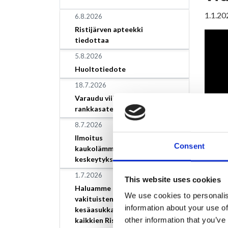
1.1.20
6.8.2026
Ristijärven apteekki
tiedottaa
5.8.2026
Huoltotiedote
18.7.2026
Varaudu viikonlopun
rankkasateisiin!
8.7.2026
Ilmoitus
Consent
kaukolämmönjakelun
keskeytyksestä
1.7.2026
This website uses cookies
Haluamme kuulla yrittäjien,
We use cookies to personalis
vakituisten asukkaiden,
Video
information about your use of
kesäasukkaiden, sekä
Heikki
other information that you’ve
kaikkien Ristijärven