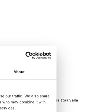
About
se our traffic. We also share
nvuodentervehdyksen, jonka esittää Salla
ers who may combine it with
tijärveläistä yhdistystä.
 services.