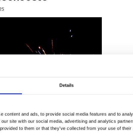
25
Details
e content and ads, to provide social media features and to analy
n on koostanut Renne Karppinen. Video sisältää kunnan uude
 our site with our social media, advertising and analytics partn
nen. Lisäksi videolla on ilotulitus, jonka järjestäjinä on 13 ris
 provided to them or that they’ve collected from your use of their