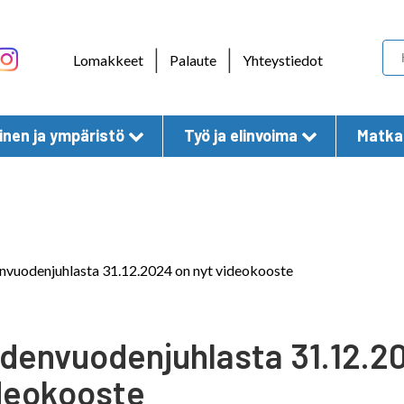
Skip to content
|
|
Lomakkeet
Palaute
Yhteystiedot
nen ja ympäristö
Työ ja elinvoima
Matkai
vuodenjuhlasta 31.12.2024 on nyt videokooste
denvuodenjuhlasta 31.12.20
deokooste