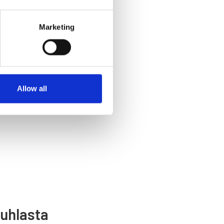
a.
Marketing
n yhdistyksen yhteistyötä:
Allow all
juhlasta