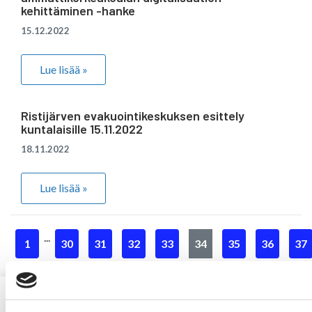
kehittäminen -hanke
15.12.2022
Lue lisää »
Ristijärven evakuointikeskuksen esittely
kuntalaisille 15.11.2022
18.11.2022
Lue lisää »
...
1
30
31
32
33
34
35
36
37