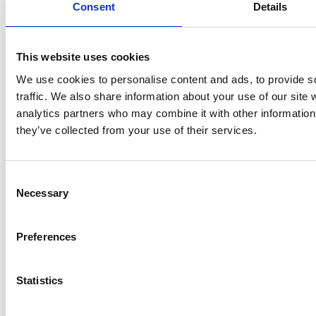
Consent
Details
This website uses cookies
Ristijärven kunta
We use cookies to personalise content and ads, to provide s
traffic. We also share information about your use of our site 
Aholantie 25, 88400 Ristijärvi
analytics partners who may combine it with other information 
they’ve collected from your use of their services.
Sähköposti
yhteispalvelu@ristijarvi.fi
Consent
Sivukartta >
Necessary
Selection
Preferences
Ristijärvi Facebookissa
Ristijärvi Twitterissä
Statistics
Ristijärvi Instagramissa