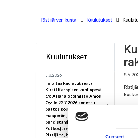
Ristijärven kunta
Kuulutukset
Kuulutu
Ku
Kuulutukset
ra
8.6.20
3.8.2026
Ilmoitus kuulutuksesta
Ristij
Kirsti Karppisen kuolinpesä
koskev
c/o Asianajotoimisto Amos
Oy:lle 22.7.2026 annettu
Kuulut
päätös koskee pilaantuneen
maaperän ja pohjaveden
Rakenn
puhdistamista osoitteessa
Putkosjärventie 28,
Ristijärvi, kiinteistötunnus
Consent