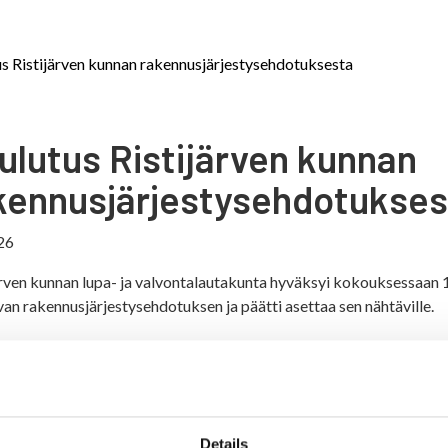
s Ristijärven kunnan rakennusjärjestysehdotuksesta
ulutus Ristijärven kunnan
kennusjärjestysehdotukses
26
ärven kunnan lupa- ja valvontalautakunta hyväksyi kokouksessaan 
an rakennusjärjestysehdotuksen ja päätti asettaa sen nähtäville.
us
usjärjestysehdotus
Details