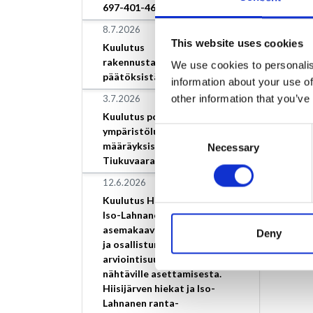
697-401-46-9.
8.7.2026
This website uses cookies
Kuulutus
rakennustarkastajan
We use cookies to personalis
päätöksistä
information about your use of
other information that you’ve
3.7.2026
Kuulutus poikkeamisesta
ympäristöluvan
Consent
määräyksistä, Loimaan Kivi
Necessary
Selection
Tiukuvaara
12.6.2026
Kuulutus Hiisijärven hiekat ja
Iso-Lahnanen ranta-
asemakaavan vireilletulosta
Deny
ja osallistumis- ja
arviointisuunnitelman
nähtäville asettamisesta.
Hiisijärven hiekat ja Iso-
Lahnanen ranta-