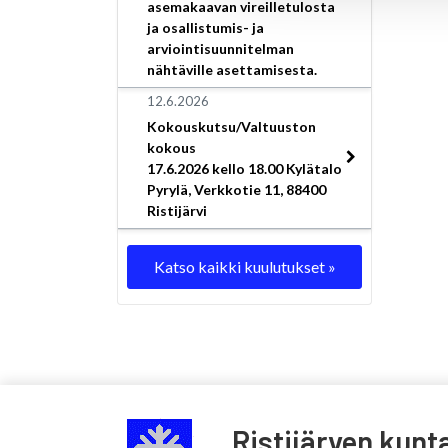
asemakaavan vireilletulosta
ja osallistumis- ja
arviointisuunnitelman
nähtäville asettamisesta.
12.6.2026
Kokouskutsu/Valtuuston
kokous
17.6.2026 kello 18.00 Kylätalo
Pyrylä, Verkkotie 11, 88400
Ristijärvi
Katso kaikki kuulutukset »
Ristijärven kunt