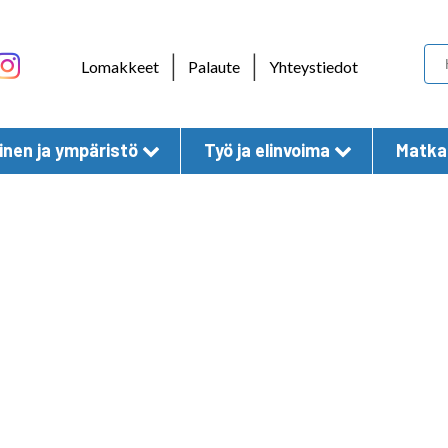
Skip to content
|
|
Lomakkeet
Palaute
Yhteystiedot
nen ja ympäristö
Työ ja elinvoima
Matkai