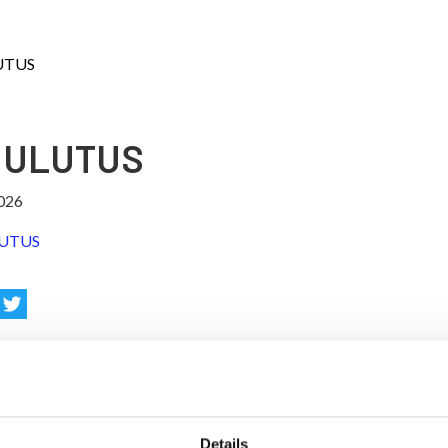
UTUS
UULUTUS
026
UTUS
Details