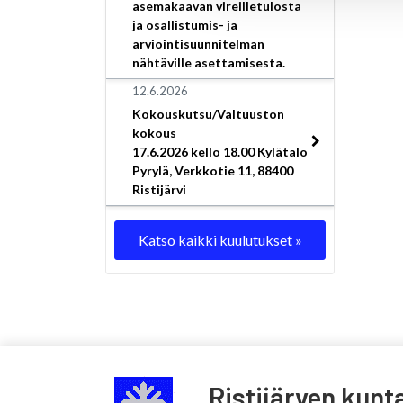
asemakaavan vireilletulosta
ja osallistumis- ja
arviointisuunnitelman
nähtäville asettamisesta.
12.6.2026
Kokouskutsu/Valtuuston
kokous
17.6.2026 kello 18.00 Kylätalo
Pyrylä, Verkkotie 11, 88400
Ristijärvi
Katso kaikki kuulutukset »
Ristijärven kunt