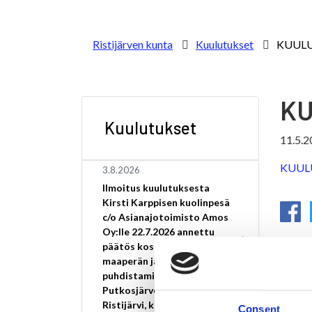
Ristijärven kunta
Kuulutukset
KUUL
K
Kuulutukset
11.5.2
KUUL
3.8.2026
Ilmoitus kuulutuksesta
Kirsti Karppisen kuolinpesä
c/o Asianajotoimisto Amos
Oy:lle 22.7.2026 annettu
päätös koskee pilaantuneen
maaperän ja pohjaveden
puhdistamista osoitteessa
Putkosjärventie 28,
Ristijärvi, kiinteistötunnus
Consent