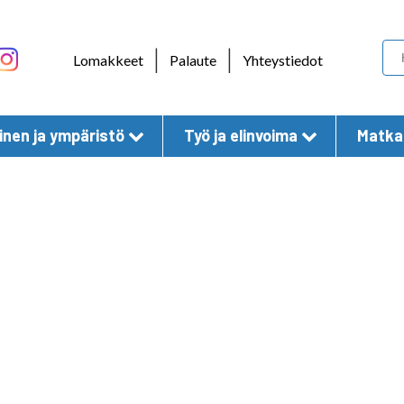
Skip to content
|
|
Lomakkeet
Palaute
Yhteystiedot
nen ja ympäristö
Työ ja elinvoima
Matkai