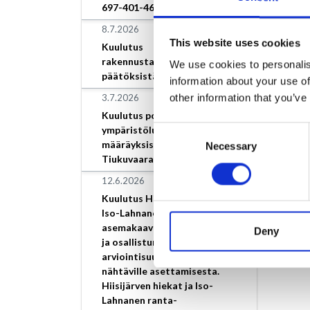
697-401-46-9.
8.7.2026
This website uses cookies
Kuulutus
rakennustarkastajan
We use cookies to personalis
päätöksistä
information about your use of
other information that you’ve
3.7.2026
Kuulutus poikkeamisesta
ympäristöluvan
Consent
määräyksistä, Loimaan Kivi
Necessary
Selection
Tiukuvaara
12.6.2026
Kuulutus Hiisijärven hiekat ja
Iso-Lahnanen ranta-
asemakaavan vireilletulosta
Deny
ja osallistumis- ja
arviointisuunnitelman
nähtäville asettamisesta.
Hiisijärven hiekat ja Iso-
Lahnanen ranta-