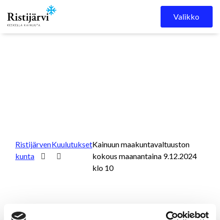
Skip to content
Valikko
Ristijärven
Kuulutukset
Kainuun maakuntavaltuuston
kunta
kokous maanantaina 9.12.2024
klo 10
Kainuun