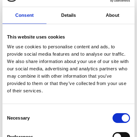
maakuntavaltuuston
Consent
Details
About
kokous maanantaina
9.12.2024 klo 10
This website uses cookies
We use cookies to personalise content and ads, to
3.12.2024
provide social media features and to analyse our traffic.
Kokous pidetään Monitoimikeskus Virtaala, Koulutie 4,
We also share information about your use of our site with
Ristijärvi
our social media, advertising and analytics partners who
may combine it with other information that you’ve
Esityslista luettavissa osoitteessa
provided to them or that they’ve collected from your use
www.kainuunliitto.fi
>Päätöksenteko>Kokousasiakirjat.
of their services.
Maakuntavaltuuston kokousta voi seurata Kainuun YouTube
-kanavalta.
Consent
Kokouksen tarkastettu pöytäkirja julkaistaan Kainuun liiton
Necessary
Selection
verkkosivuilla 20.12.2024.
Preferences