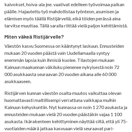
kaivokset, hoiva-ala jne. vaativat edelleen työvoimaa paikan
päälle. Hajautettu työ mahdollistaa työnteon, asumisen ja
elämisen myös täällä Ristijärvellä, eikä töiden perässä aina
tarvitse muuttaa. Tällä saralla riittää vielä paljon kehittämistä.
Miten väkeä Ristijärvelle?
Väestön kasvu Suomessa on kääntynyt laskuun. Ennusteiden
mukaan 20 vuoden päästä vain Uudellamaalla syntyy
enemmän lapsia kuin ihmisiä kuolee. Tilastojen mukaan
Kainuun maakunnan väkiluku pienenee nykyisestä noin 72
000 asukkaasta seuraavan 20 vuoden aikana alle 60 000
asukkaaseen.
Ristijärven kunnan väestön osalta muutos vaikuttaa olevan
huomattavasti maltillisempi verrattuna vaikkapa muihin
Kainuun kehyskuntiin. Nyt kunnassa on noin 1 270 asukasta ja
ennusteiden mukaan vielä 20 vuoden päästäkin vajaa 1 100
asukasta. Ikärakenteen kehittyminen näyttää siltä, että yli 75-
vuotiaiden määrä jatkaa kasvuaan vielä seuraavat pari-