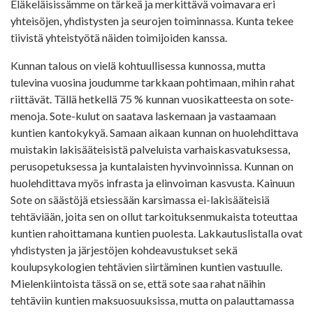
Eläkeläisissämme on tärkeä ja merkittävä voimavara eri
yhteisöjen, yhdistysten ja seurojen toiminnassa. Kunta tekee
tiivistä yhteistyötä näiden toimijoiden kanssa.
Kunnan talous on vielä kohtuullisessa kunnossa, mutta
tulevina vuosina joudumme tarkkaan pohtimaan, mihin rahat
riittävät. Tällä hetkellä 75 % kunnan vuosikatteesta on sote-
menoja. Sote-kulut on saatava laskemaan ja vastaamaan
kuntien kantokykyä. Samaan aikaan kunnan on huolehdittava
muistakin lakisääteisistä palveluista varhaiskasvatuksessa,
perusopetuksessa ja kuntalaisten hyvinvoinnissa. Kunnan on
huolehdittava myös infrasta ja elinvoiman kasvusta. Kainuun
Sote on säästöjä etsiessään karsimassa ei-lakisääteisiä
tehtäviään, joita sen on ollut tarkoituksenmukaista toteuttaa
kuntien rahoittamana kuntien puolesta. Lakkautuslistalla ovat
yhdistysten ja järjestöjen kohdeavustukset sekä
koulupsykologien tehtävien siirtäminen kuntien vastuulle.
Mielenkiintoista tässä on se, että sote saa rahat näihin
tehtäviin kuntien maksuosuuksissa, mutta on palauttamassa