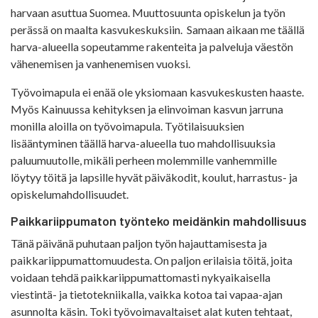
harvaan asuttua Suomea. Muuttosuunta opiskelun ja työn
perässä on maalta kasvukeskuksiin. Samaan aikaan me täällä
harva-alueella sopeutamme rakenteita ja palveluja väestön
vähenemisen ja vanhenemisen vuoksi.
Työvoimapula ei enää ole yksiomaan kasvukeskusten haaste.
Myös Kainuussa kehityksen ja elinvoiman kasvun jarruna
monilla aloilla on työvoimapula. Työtilaisuuksien
lisääntyminen täällä harva-alueella tuo mahdollisuuksia
paluumuutolle, mikäli perheen molemmille vanhemmille
löytyy töitä ja lapsille hyvät päiväkodit, koulut, harrastus- ja
opiskelumahdollisuudet.
Paikkariippumaton työnteko meidänkin mahdollisuus
Tänä päivänä puhutaan paljon työn hajauttamisesta ja
paikkariippumattomuudesta. On paljon erilaisia töitä, joita
voidaan tehdä paikkariippumattomasti nykyaikaisella
viestintä- ja tietotekniikalla, vaikka kotoa tai vapaa-ajan
asunnolta käsin. Toki työvoimavaltaiset alat kuten tehtaat,