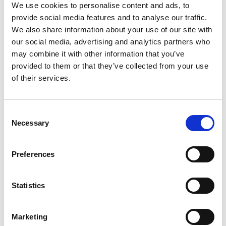
We use cookies to personalise content and ads, to
liikuntaa vesiallastoimintoineen kaiken ikäisille huomioiden
provide social media features and to analyse our traffic.
myös ikäihmiset. Huolimatta siitä, että kunta on saanut
We also share information about your use of our site with
senioripitäjän ”leiman”, emme ole unohtaneet nuoria ja lapsia.
our social media, advertising and analytics partners who
Toimivat ja hyvät peruspalvelut vauvasta vaariin halutaan
may combine it with other information that you’ve
pitää kunnassa edelleen.
provided to them or that they’ve collected from your use
of their services.
Vanhan terveyskeskuksen korvaava uusi hoivatalo valmistuu
ensi helmikuussa. Sote-palvelut saavat uudet nykyaikaiset ja
monikäyttöiset tilat. Hoivataloon tulee tilat niin soten,
Consent
kunnan kuin yksityisenkin toimijan tarpeisiin. Tiloihin tulee 34
Necessary
Selection
hoiva-asuntoa, joista yksityiselle toimijalle 22 ja sotelle 12.
Lääkäri, hammaslääkäri, kansanterveyshoitaja, laboratorio,
neuvola ja fysioterapia saavat uudet nykyaikaiset tilat.
Preferences
Päiväkoti saa hoivatalosta uudet tilat ja myös kunnan ja soten
tarvitsema ateriatuotanto jatkuu uudessa keittiössä.
Statistics
Tilaratkaisu on hyvä esimerkki siitä, että kaikki - niin
kunnalliset kuin yksityisetkin - toimijat voivat toimia samassa
talossa. Omia rakennuksia jokaiselle eri toimijalle ei ole enää
Marketing
varaa ylläpitää tai rakentaa. Toivoa vain sopii, että käsillä