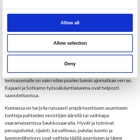
olevassa sote-uudistuksessa ja muutoksessa nämä
peruspalvelut säilyvät edelleen täällä lähellä kuntalaisia.
Puitteet toiminnan tarkoituksenmukaiselle ja taloudelliselle
Allow all
jatkumiselle ovat täällä Ristijärvellä nyt ja tulevaisuuteen
katsoen kunnossa.
Allow selection
Ristijärven sijainti on suotuisa
Ristijärven kunta on sijainniltaan ja kulkuyhteyksiltään
Deny
Kainuun maakuntakeskuksen kainalossa ihanteellisella
paikalla. Matkaa maakuntakuntakeskukseen, rautatie- ja
lentoasemalle on vain reilun puolen tunnin ajomatkan verran.
Kajaani ja Sotkamo työssäkäyntialueena ovat helposti
saavutettavissa.
Kunnassa on tarjolla runsaasti ympärivuotiseen asumiseen
tontteja puhtaiden vesistöjen äärellä tai vaikkapa
vaaramaisemissa Saukkovaaralla. Hyvät ja toimivat
peruspalvelut, sijainti, turvallisuus, puhdas luonto ja
luonnonläheisyys ovat valtteja täällä asumiseen ja tänne