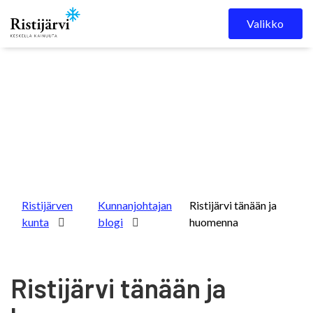
Skip to content
Valikko
Ristijärven
Kunnanjohtajan
Ristijärvi tänään ja
kunta
blogi
huomenna
Ristijärvi tänään ja