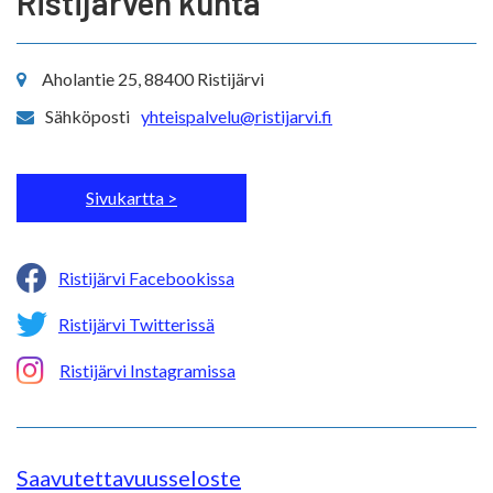
Ristijärven kunta
Aholantie 25, 88400 Ristijärvi
Sähköposti
yhteispalvelu@ristijarvi.fi
Sivukartta >
Ristijärvi Facebookissa
Ristijärvi Twitterissä
Ristijärvi Instagramissa
Saavutettavuusseloste