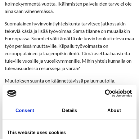
kolmekymmentä vuotta. Ikäihmisten palveluiden tarve ei ole
ainakaan vähenemässä.
Suomalainen hyvinvointiyhteiskunta tarvitsee jatkossakin
tekeviä käsiä ja lisää työvoimaa. Sama tilanne on muuallakin
Euroopassa. Suomi ei välttämättä ole kovin houkutteleva maa
työn perässä muuttaville. Kilpailu työvoimasta on
eurooppalainen ja laajempikin ilmiö. Tämä asettaa haasteita
tuleville vuosille ja vuosikymmenille. Mihin yhteiskunnalla on
tulevaisuudessa resursseja ja varaa?
Muutoksen suunta on käännettävissä paluumuutolla,
maahanmuutolla ja syntyvyyden lisäämisellä.
Peruspalvelut pyritään järjestämään kaikille
kuntalaisille
Consent
Details
About
Ristijärven kunnassa on panostettu viime vuosikymmenen
aikana seniori-asumiseen ja palveluihin. On rakennettu ja
peruskorjattu asuntoja. Kuntaan saatiin myös
This website uses cookies
monitoimikeskus Virtaala, jossa järjestetään monipuolista