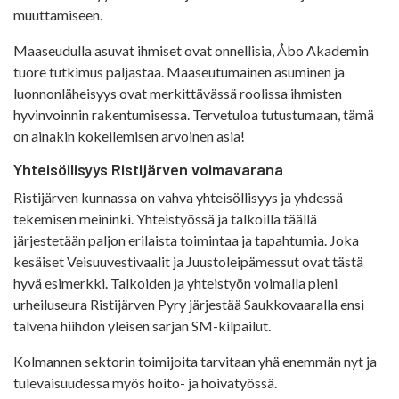
muuttamiseen.
Maaseudulla asuvat ihmiset ovat onnellisia, Åbo Akademin
tuore tutkimus paljastaa. Maaseutumainen asuminen ja
luonnonläheisyys ovat merkittävässä roolissa ihmisten
hyvinvoinnin rakentumisessa. Tervetuloa tutustumaan, tämä
on ainakin kokeilemisen arvoinen asia!
Yhteisöllisyys Ristijärven voimavarana
Ristijärven kunnassa on vahva yhteisöllisyys ja yhdessä
tekemisen meininki. Yhteistyössä ja talkoilla täällä
järjestetään paljon erilaista toimintaa ja tapahtumia. Joka
kesäiset Veisuuvestivaalit ja Juustoleipämessut ovat tästä
hyvä esimerkki. Talkoiden ja yhteistyön voimalla pieni
urheiluseura Ristijärven Pyry järjestää Saukkovaaralla ensi
talvena hiihdon yleisen sarjan SM-kilpailut.
Kolmannen sektorin toimijoita tarvitaan yhä enemmän nyt ja
tulevaisuudessa myös hoito- ja hoivatyössä.