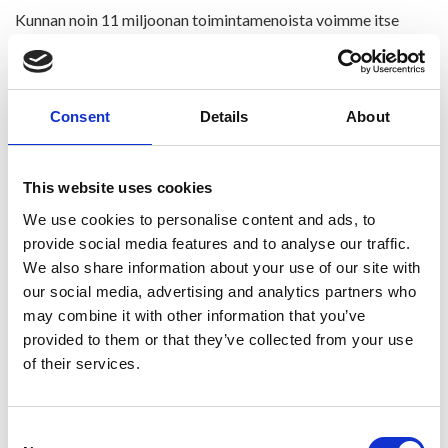
Kunnan noin 11 miljoonan toimintamenoista voimme itse
omalla toiminnalla vaikuttaa vain vajaaseen kolmeen
miljoonaan. Leijonanosan, noin kaksi miljoonaa euroa, ottaa
sivistystoimi, jossa merkittävimmät kulut tulevat
perusopetuksesta ja varhaiskasvatuksesta. Puolen miljoonan
Consent
Details
About
euron säästön aikaan saaminen yhdessä toimintavuodessa ei
ole mahdollista.
This website uses cookies
Myös sotessa ovat toimet talouden tasapainottamiseksi
We use cookies to personalise content and ads, to
käynnissä. Niin on ollut jo vuosien ajan. Toimet eivät ole olleet
provide social media features and to analyse our traffic.
riittäviä. Kuntien maksuosuudet eivät ole riittäneet sote-
We also share information about your use of our site with
kuluihin. Lisämaksua on tullut vuosittain.
our social media, advertising and analytics partners who
Uuden sairaalan rakentamisen Kaksin mäelle uskottiin ja
may combine it with other information that you’ve
laskettiin tuovan merkittäviä säästöjä sote-kuluihin. Tämä
provided to them or that they’ve collected from your use
vaikutus näkyy viiveellä sen jälkeen, kun toiminnot ovat
of their services.
asettuneet uomiinsa.
Kunnan kantokyky ei riitä enää pitkälle, mikäli sote-menoja ei
Consent