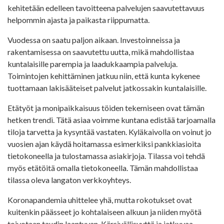
kehitetään edelleen tavoitteena palvelujen saavutettavuus
helpommin ajasta ja paikasta riippumatta.
Vuodessa on saatu paljon aikaan. Investoinneissa ja
rakentamisessa on saavutettu uutta, mikä mahdollistaa
kuntalaisille parempia ja laadukkaampia palveluja.
Toimintojen kehittäminen jatkuu niin, että kunta kykenee
tuottamaan lakisääteiset palvelut jatkossakin kuntalaisille.
Etätyöt ja monipaikkaisuus töiden tekemiseen ovat tämän
hetken trendi. Tätä asiaa voimme kuntana edistää tarjoamalla
tiloja tarvetta ja kysyntää vastaten. Kyläkaivolla on voinut jo
vuosien ajan käydä hoitamassa esimerkiksi pankkiasioita
tietokoneella ja tulostamassa asiakirjoja. Tilassa voi tehdä
myös etätöitä omalla tietokoneella. Tämän mahdollistaa
tilassa oleva langaton verkkoyhteys.
Koronapandemia uhittelee yhä, mutta rokotukset ovat
kuitenkin päässeet jo kohtalaiseen alkuun ja niiden myötä
toivotaan taudin laantuvan. Kärsivällisyyttä ja jatkuvaa