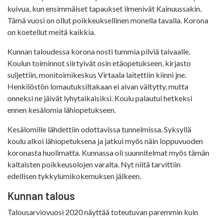
kuivua, kun ensimmäiset tapaukset ilmenivät Kainuussakin.
Tämä vuosi on ollut poikkeuksellinen monella tavalla. Korona
on koetellut meitä kaikkia.
Kunnan taloudessa korona nosti tummia pilviä taivaalle.
Koulun toiminnot siirtyivät osin etäopetukseen, kirjasto
suljettiin, monitoimikeskus Virtaala laitettiin kiinni jne.
Henkilöstön lomautuksiltakaan ei aivan vältytty, mutta
onneksi ne jäivät lyhytaikaisiksi. Koulu palautui hetkeksi
ennen kesälomia lähiopetukseen.
Kesälomille lähdettiin odottavissa tunnelmissa. Syksyllä
koulu alkoi lähiopetuksena ja jatkui myös näin loppuvuoden
koronasta huolimatta. Kunnassa oli suunnitelmat myös tämän
kaltaisten poikkeusolojen varalta. Nyt niitä tarvittiin
edellisen tykkylumikokemuksen jälkeen.
Kunnan talous
Talousarviovuosi 2020 näyttää toteutuvan paremmin kuin