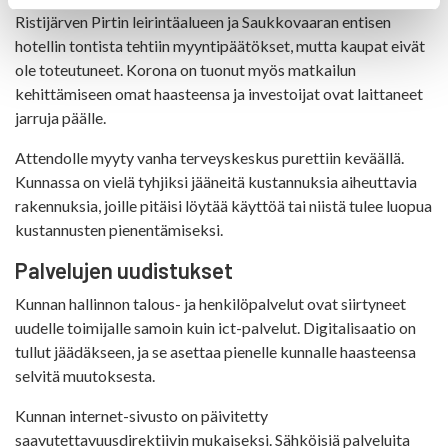
Ristijärven Pirtin leirintäalueen ja Saukkovaaran entisen
hotellin tontista tehtiin myyntipäätökset, mutta kaupat eivät
ole toteutuneet. Korona on tuonut myös matkailun
kehittämiseen omat haasteensa ja investoijat ovat laittaneet
jarruja päälle.
Attendolle myyty vanha terveyskeskus purettiin keväällä.
Kunnassa on vielä tyhjiksi jääneitä kustannuksia aiheuttavia
rakennuksia, joille pitäisi löytää käyttöä tai niistä tulee luopua
kustannusten pienentämiseksi.
Palvelujen uudistukset
Kunnan hallinnon talous- ja henkilöpalvelut ovat siirtyneet
uudelle toimijalle samoin kuin ict-palvelut. Digitalisaatio on
tullut jäädäkseen, ja se asettaa pienelle kunnalle haasteensa
selvitä muutoksesta.
Kunnan internet-sivusto on päivitetty
saavutettavuusdirektiivin mukaiseksi. Sähköisiä palveluita