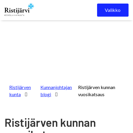
Skip to content
Valikko
Ristijärven
Kunnanjohtajan
Ristijärven kunnan
kunta
blogi
vuosikatsaus
Ristijärven kunnan