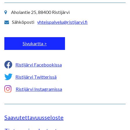
Aholantie 25, 88400 Ristijärvi
Sähköposti
yhteispalvelu@ristijarvi.fi
Sivukartta >
Ristijärvi Facebookissa
Ristijärvi Twitterissä
Ristijärvi Instagramissa
Saavutettavuusseloste