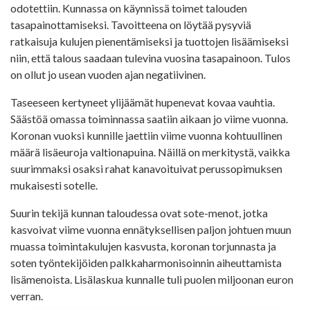
odotettiin. Kunnassa on käynnissä toimet talouden
tasapainottamiseksi. Tavoitteena on löytää pysyviä
ratkaisuja kulujen pienentämiseksi ja tuottojen lisäämiseksi
niin, että talous saadaan tulevina vuosina tasapainoon. Tulos
on ollut jo usean vuoden ajan negatiivinen.
Taseeseen kertyneet ylijäämät hupenevat kovaa vauhtia.
Säästöä omassa toiminnassa saatiin aikaan jo viime vuonna.
Koronan vuoksi kunnille jaettiin viime vuonna kohtuullinen
määrä lisäeuroja valtionapuina. Näillä on merkitystä, vaikka
suurimmaksi osaksi rahat kanavoituivat perussopimuksen
mukaisesti sotelle.
Suurin tekijä kunnan taloudessa ovat sote-menot, jotka
kasvoivat viime vuonna ennätyksellisen paljon johtuen muun
muassa toimintakulujen kasvusta, koronan torjunnasta ja
soten työntekijöiden palkkaharmonisoinnin aiheuttamista
lisämenoista. Lisälaskua kunnalle tuli puolen miljoonan euron
verran.