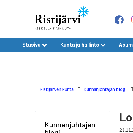
Etusivu
Kunta ja hallinto
Asumi
Ristijärven kunta
Kunnanjohtajan blogi
Lo
Kunnanjohtajan
21.11
blogi