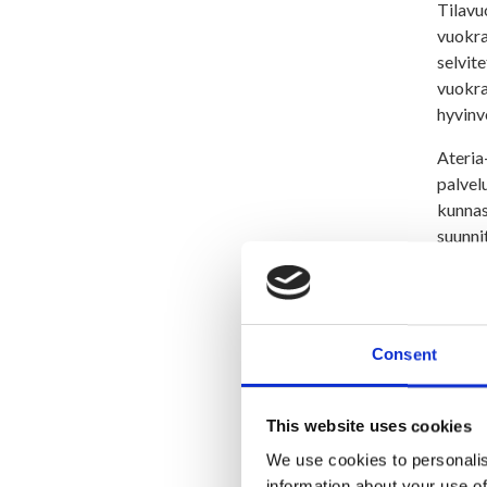
Tilavu
vuokra
selvit
vuokra
hyvinv
Ateria
palvel
kunnas
suunni
Ympäri
Työter
voitta
Consent
Yhtiön
Tätä k
kunnan
This website uses cookies
We use cookies to personalis
Maat
information about your use of