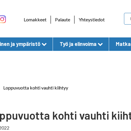
Skip to content
|
|
Lomakkeet
Palaute
Yhteystiedot
nen ja ympäristö
Työ ja elinvoima
Matkai
Loppuvuotta kohti vauhti kiihtyy
ppuvuotta kohti vauhti kiih
.2022