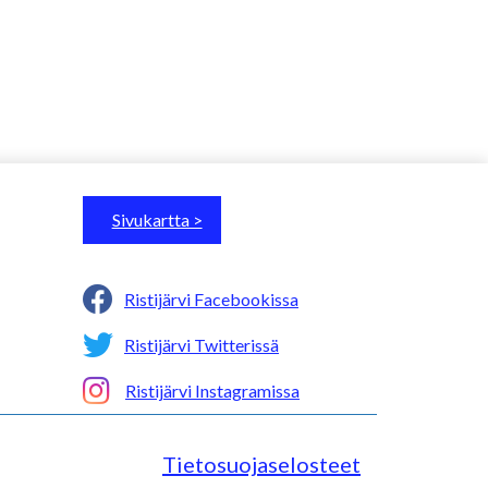
Sivukartta >
Ristijärvi Facebookissa
Ristijärvi Twitterissä
Ristijärvi Instagramissa
Tietosuojaselosteet