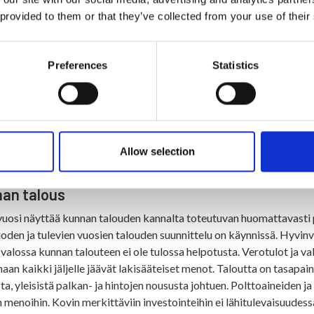
ouslomituksen siirtyessä vuoden vaihteessa Muhoksen kunnan vastuu
 provided to them or that they’ve collected from your use of their
kijät jatkavat samoissa tiloissa kunnantalolla kuin aiemminkin. M
 kanssa jatkuu.
Preferences
Statistics
ayhteisö lisääntyy
hteistyötä on lisätty muun muassa ympäristötarkastuksen osalta.
työn rakentaminen niin ikään jatkuu. Kaavoituksessa on käynnissä 
le ja toinen vireillä Kylkivaaraan. Rantarakentamisessa on myös kak
aava ja Iijärven-Ristijärven rantayleiskaavan osittainen muutos
Allow selection
ullee noin 30 entisten vapaina olevien noin 30:n lisäksi.
an talous
uosi näyttää kunnan talouden kannalta toteutuvan huomattavasti p
uoden ja tulevien vuosien talouden suunnittelu on käynnissä. Hyv
 valossa kunnan talouteen ei ole tulossa helpotusta. Verotulot ja v
aan kaikki jäljelle jäävät lakisääteiset menot. Taloutta on tasapai
ta, yleisistä palkan- ja hintojen noususta johtuen. Polttoaineiden 
 menoihin. Kovin merkittäviin investointeihin ei lähitulevaisuudess