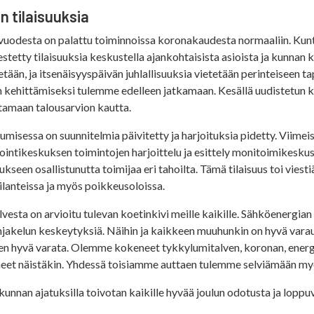
n tilaisuuksia
uodesta on palattu toiminnoissa koronakaudesta normaaliin. Kuntalais
jestetty tilaisuuksia keskustella ajankohtaisista asioista ja kunnan
etään, ja itsenäisyyspäivän juhlallisuuksia vietetään perinteiseen t
 kehittämiseksi tulemme edelleen jatkamaan. Kesällä uudistetun k
tamaan talousarvion kautta.
misessa on suunnitelmia päivitetty ja harjoituksia pidetty. Viimeisi
ointikeskuksen toimintojen harjoittelu ja esittely monitoimikeskus V
ukseen osallistunutta toimijaa eri tahoilta. Tämä tilaisuus toi viesti
tilanteissa ja myös poikkeusoloissa.
lvesta on arvioitu tulevan koetinkivi meille kaikille. Sähköenergian 
jakelun keskeytyksiä. Näihin ja kaikkeen muuhunkin on hyvä vara
en hyvä varata. Olemme kokeneet tykkylumitalven, koronan, energi
neet näistäkin. Yhdessä toisiamme auttaen tulemme selviämään myö
 kunnan ajatuksilla toivotan kaikille hyvää joulun odotusta ja loppu