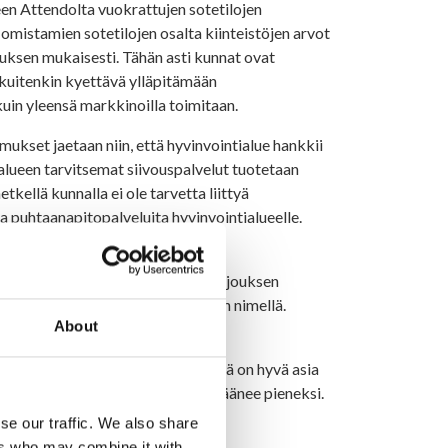
n Attendolta vuokrattujen sotetilojen
omistamien sotetilojen osalta kiinteistöjen arvot
tuksen mukaisesti. Tähän asti kunnat ovat
n kuitenkin kyettävä ylläpitämään
 kuin yleensä markkinoilla toimitaan.
mukset jaetaan niin, että hyvinvointialue hankkii
ialueen tarvitsemat siivouspalvelut tuotetaan
kellä kunnalla ei ole tarvetta liittyä
ja puhtaanapitopalveluita hyvinvointialueelle.
astattavakseen Kainuussa.
yhtiö myydään. Kilpailutuksessa tarjouksen
sta Kainuunmeren Työterveys Oy:n nimellä.
About
ssaan.
ä kuroutuvan melkein umpeen. Tämä on hyvä asia
vuoden 2022 sotemenojen osalta jäänee pieneksi.
se our traffic. We also share
ers who may combine it with