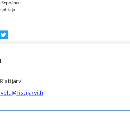
i Seppänen
johtaja
a
istijärvi
velu@ristijarvi.fi