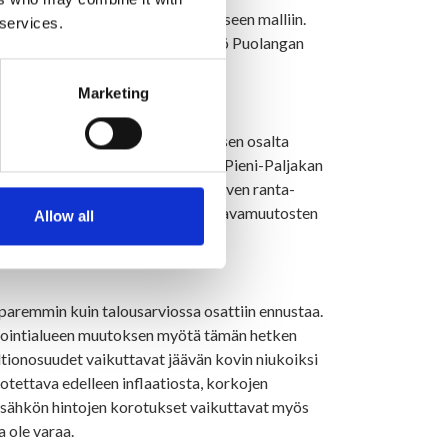
lle toiminta jatkuu meillä entiseen malliin.
 services.
aaseutupalvelujen osalta yhteistyö Puolangan
Marketing
 Rakennusvalvonnan ja kaavoituksen osalta
tuulivoimayleiskaavan laatiminen Pieni-Paljakan
si kaavaa vireillä, Iso Tuomaanjärven ranta-
. Uusia rakennuspaikkoja näiden kaavamuutosten
Allow all
aremmin kuin talousarviossa osattiin ennustaa.
invointialueen muutoksen myötä tämän hetken
altionosuudet vaikuttavat jäävän kovin niukoiksi
notettava edelleen inflaatiosta, korkojen
ja sähkön hintojen korotukset vaikuttavat myös
a ole varaa.