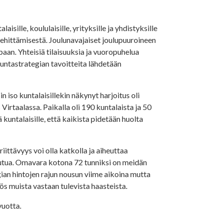
ille, koululaisille, yrityksille ja yhdistyksille
 kehittämisestä. Joulunavajaiset joulupuuroineen
apaan. Yhteisiä tilaisuuksia ja vuoropuhelua
untastrategian tavoitteita lähdetään
n iso kuntalaisillekin näkynyt harjoitus oli
irtaalassa. Paikalla oli 190 kuntalaista ja 50
ä kuntalaisille, että kaikista pidetään huolta
riittävyys voi olla katkolla ja aiheuttaa
utua. Omavara kotona 72 tunniksi on meidän
an hintojen rajun nousun viime aikoina mutta
s muista vastaan tulevista haasteista.
vuotta.