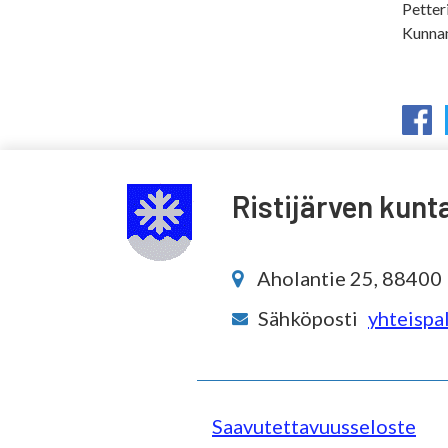
Petter
Kunnan
Ristijärven kunt
Aholantie 25, 88400 R
Sähköposti
yhteispal
Saavutettavuusseloste