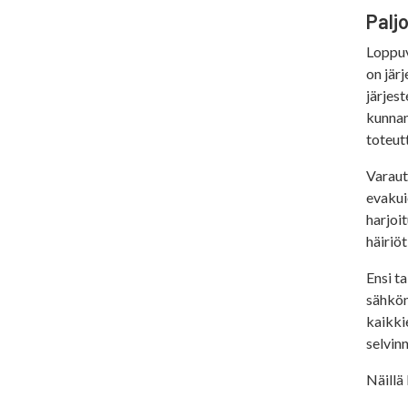
Paljo
Loppuv
on jär
järjest
kunnan
toteut
Varautu
evakui
harjoit
häiriö
Ensi ta
sähkön
kaikki
selvin
Näillä