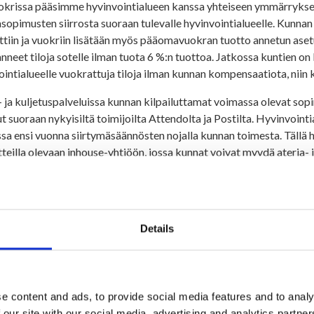
okrissa pääsimme hyvinvointialueen kanssa yhteiseen ymmärryksee
sopimusten siirrosta suoraan tulevalle hyvinvointialueelle. Kunnan 
ettiin ja vuokriin lisätään myös pääomavuokran tuotto annetun ase
nneet tiloja sotelle ilman tuota 6 %:n tuottoa. Jatkossa kuntien o
ointialueelle vuokrattuja tiloja ilman kunnan kompensaatiota, niin
- ja kuljetuspalveluissa kunnan kilpailuttamat voimassa olevat sopi
ut suoraan nykyisiltä toimijoilta Attendolta ja Postilta. Hyvinvoint
sa ensi vuonna siirtymäsäännösten nojalla kunnan toimesta. Tällä het
tteilla olevaan inhouse-yhtiöön, jossa kunnat voivat myydä ateria- 
stöterveydenhuollon ottaa Sotkamon kunta isäntäkuntamallilla v
veyshuollon järjestelyissä päädyttiin siihen, että olemassa oleva 
nut tarjoaja Mehiläinen Oy jatkaa työterveyspalveluiden tuottami
Details
 myynti toi sievoisen siivun euroja omistajiensa soten ja kuntien ka
irjoittaessa Kainuun soten vuoden 2022 talouden alijäämä näyttä
 tulevien vuosien talouden näkökannalta. Ensi kesän tasauslasku 
e content and ads, to provide social media features and to analy
alouslomitus ja maaseutupalvelut
 our site with our social media, advertising and analytics partn