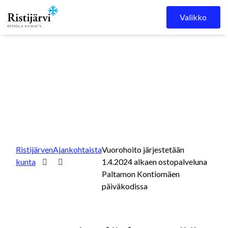
Skip to content
Valikko
Ristijärven
Ajankohtaista
Vuorohoito järjestetään
kunta
1.4.2024 alkaen ostopalveluna
Paltamon Kontiomäen
päiväkodissa