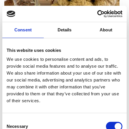
Consent
Details
About
Vuorohoidon tarve Ristijärven kunnassa on ollut vaihtelevaa
vuosien varrella. Vuorohoitoa on järjestetty tarvittaessa
This website uses cookies
viikonloppuisin, iltaisin, arkipyhinä ja välillä myös öisin.
We use cookies to personalise content and ads, to
Vuorohoito asettaa omat haasteensa riittävälle
provide social media features and to analyse our traffic.
henkilöstöresurssille ja sille että saamme vuorohoidon ohessa
We also share information about your use of our site with
myös arkipäivien lakisääteisen toiminnan turvattua
our social media, advertising and analytics partners who
henkilöstömitoituksen osalta. Vuorohoidon yhteistyö
may combine it with other information that you’ve
Paltamon kunnan kanssa takaa toiminnan sujuvuuden ja
provided to them or that they’ve collected from your use
lakisääteisyyden myös jatkossa.
of their services.
Varhaiskasvatuksen ydin on lapsiryhmän vertaistoiminnassa.
Lapsi oppii, kehittyy ja viihtyy kun on kavereita, joiden kanssa
Consent
leikkiä ja opetella sosiaalisia taitoja. Valitettavasti tämä on
Necessary
Selection
ollut juuri se pienen yksikön haaste, kun vuorohoidossa on