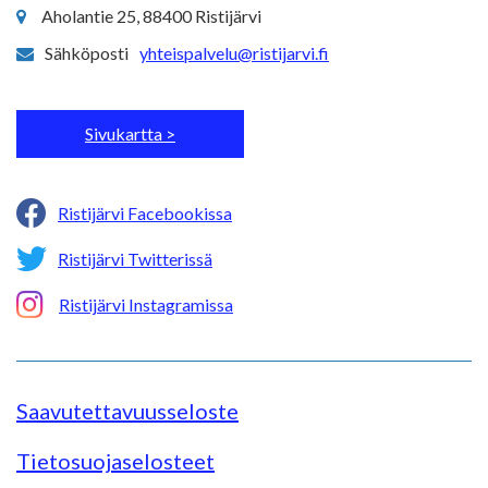
Aholantie 25, 88400 Ristijärvi
Sähköposti
yhteispalvelu@ristijarvi.fi
Sivukartta >
Ristijärvi Facebookissa
Ristijärvi Twitterissä
Ristijärvi Instagramissa
Saavutettavuusseloste
Tietosuojaselosteet