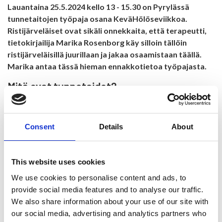
Lauantaina 25.5.2024 kello 13 - 15.30 on Pyrylässä
tunnetaitojen työpaja osana KeväHölöseviikkoa.
Ristijärveläiset ovat sikäli onnekkaita, että terapeutti,
tietokirjailija Marika Rosenborg käy silloin tällöin
ristijärveläisillä juurillaan ja jakaa osaamistaan täällä.
Marika antaa tässä hieman ennakkotietoa työpajasta.
Mitä ovat tunnetaidot?
Tunnetaidolla tarkoitetaan sitä, että pystyy tunnistamaan
omia ja toisten tunteita ja säätelemään omia tunteita niin, että
pystyy olemaan hyvässä vuorovaikutuksessa muiden ihmisten
Consent
Details
About
kanssa. Hyvät tunnetaidot auttavat tulemaan paremmin
toimeen myös itsensä kanssa.
This website uses cookies
Miten tunnetaitoja voi opetella?
We use cookies to personalise content and ads, to
Kaiken lähtökohta on läsnäolotaitojen vahvistaminen. Kun me
provide social media features and to analyse our traffic.
toimitaan ajattelematta, me joudutaan hankaluuksiin
We also share information about your use of our site with
ihmissuhteissa. Tärkeää on kuuntelemisen taito, kyky opetella
our social media, advertising and analytics partners who