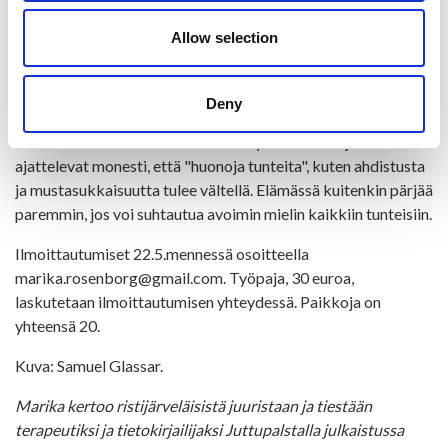
ohjaama mindfulness-harjoitus.
Allow selection
Työpajassa on mahdollisuus kysellä ja jakaa ajatuksiaan.
Tavoitteena on auttaa ihmisiä tunnistamaan ja säätelemään
omia tunteita ja myös rohkaista puhumaan omista tunteista.
Deny
Lähtökohtaisesti tunteet eivät ole hyvä tai huonoja. Ihmisillä
ajattelevat monesti, että "huonoja tunteita", kuten ahdistusta
ja mustasukkaisuutta tulee vältellä. Elämässä kuitenkin pärjää
paremmin, jos voi suhtautua avoimin mielin kaikkiin tunteisiin.
Ilmoittautumiset 22.5.mennessä osoitteella
marika.rosenborg@gmail.com. Työpaja, 30 euroa,
laskutetaan ilmoittautumisen yhteydessä. Paikkoja on
yhteensä 20.
Kuva: Samuel Glassar.
Marika kertoo ristijärveläisistä juuristaan ja tiestään
terapeutiksi ja tietokirjailijaksi Juttupalstalla julkaistussa