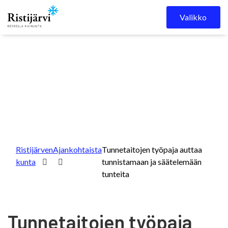
Skip to content
Valikko
Ristijärven
Ajankohtaista
Tunnetaitojen työpaja auttaa
kunta
tunnistamaan ja säätelemään
tunteita
Tunnetaitojen työpaja