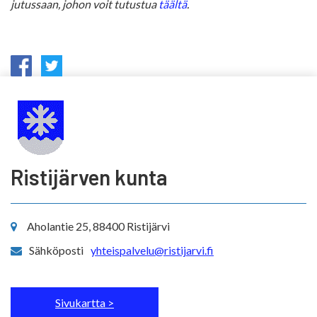
jutussaan, johon voit tutustua
täältä
.
Ristijärven kunta
Aholantie 25, 88400 Ristijärvi
Sähköposti
yhteispalvelu@ristijarvi.fi
Sivukartta >