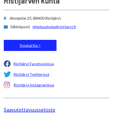
Ristijärven kunta
Aholantie 25, 88400 Ristijärvi
Sähköposti
yhteispalvelu@ristijarvi.fi
Sivukartta >
Ristijärvi Facebookissa
Ristijärvi Twitterissä
Ristijärvi Instagramissa
Saavutettavuusseloste