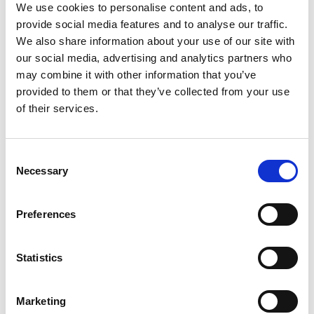
muodostettiin kolme eri vaihtoehtoa, joita vertailtiin
We use cookies to personalise content and ads, to
tarkemmin teknisen toteutettavuuden, vaikutusten ja
provide social media features and to analyse our traffic.
kustannusten osalta. Esiselvitykseen valitut vaihtoehdot
We also share information about your use of our site with
olivat luonnonmukainen ohitusuoma, tekninen
our social media, advertising and analytics partners who
pystyrakokalatie ja hydraulinen Kalasydän-kalatie.
may combine it with other information that you’ve
provided to them or that they’ve collected from your use
Yhteistyössä paikallisten sidosryhmien kanssa
of their services.
Esiselvitys tehtiin vuorovaikutuksessa sidosryhmien ja
paikallisten asukkaiden kanssa. Hankkeeseen liittyen
Consent
pidettiin kaksi avointa yleisötilaisuutta. Lisäksi perustettiin
Necessary
Selection
seurantaryhmä, jossa edustettuna ovat paikallinen
kalatalous-, patoturvallisuus- ja vesiviranomainen, Emäjoen ja
Oulujärven kalatalousalueet, Kainuun kalatalouskeskus,
Preferences
Luonnonvarakeskus, Metsähallitus, Ristijärven ja
Hyrynsalmen kunnat sekä Montan Lohi Oy. Yhteistyötä
Statistics
tullaan jatkamaan myös suunnitteluvaiheessa seurantaryhmän
kokousten ja yleisötilaisuuksien muodossa.
Marketing
Esiselvityksestä laadittiin myös avoin verkkokysely, joka oli