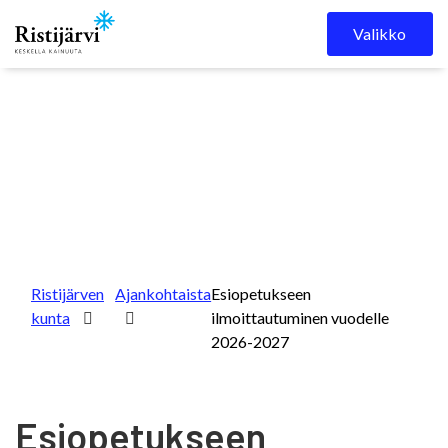
Skip to content
Valikko
Ristijärven
Ajankohtaista
Esiopetukseen
kunta
ilmoittautuminen vuodelle
2026-2027
Esiopetukseen