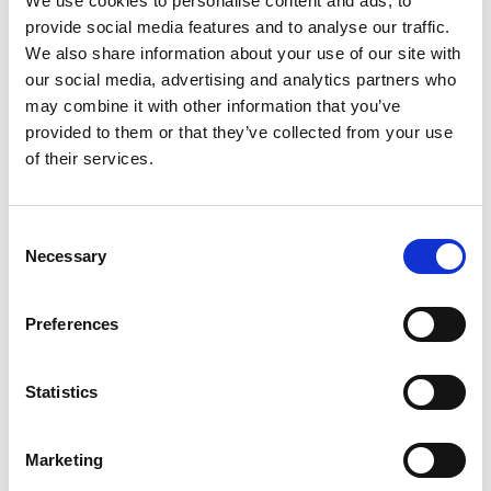
We use cookies to personalise content and ads, to
ilmoittautuminen
provide social media features and to analyse our traffic.
lukuvuodelle 2026-2027
We also share information about your use of our site with
our social media, advertising and analytics partners who
may combine it with other information that you’ve
Perusopetuslain alaiseen esiopetukseen osallistuvat vuonna
provided to them or that they’ve collected from your use
2020 syntyneet lapset. Ilmoittautuminen tehdään 8.3.2026
of their services.
mennessä Ristijärven kunnan sivuilta löytyvän sähköisen
lomakkeen kautta (Huoltajan ilmoitus kouluun tulevasta
oppilaasta), johon alla linkki:
Consent
Necessary
Selection
https://www.ristijarvi.fi/lomakkeet.html
Täytättehän samalla koulukuljetushakemuksen, jos
Preferences
kuljetukseen on tarve. Esiopetuksen oppilailla on oikeus
maksuttomaan kuljetukseen, jos matka on yli 3 kilometriä tai
jos matka on lapselle liian vaikea, rasittava tai vaarallinen.
Statistics
Jos eskarilainen osallistuu myös maksuttomaan esiopetusta
täydentävään varhaiskasvatukseen, pyydämme tekemään
Marketing
hakemuksen meille eDaisyn kautta