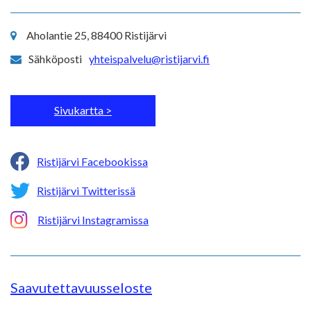
Aholantie 25, 88400 Ristijärvi
Sähköposti
yhteispalvelu@ristijarvi.fi
Sivukartta >
Ristijärvi Facebookissa
Ristijärvi Twitterissä
Ristijärvi Instagramissa
Saavutettavuusseloste