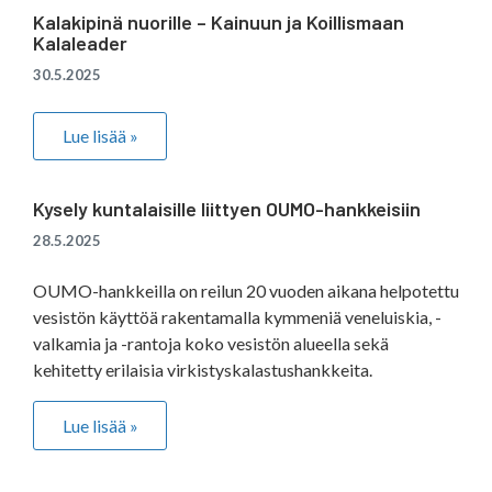
Kalakipinä nuorille – Kainuun ja Koillismaan
Kalaleader
30.5.2025
Lue lisää »
Kysely kuntalaisille liittyen OUMO-hankkeisiin
28.5.2025
OUMO-hankkeilla on reilun 20 vuoden aikana helpotettu
vesistön käyttöä rakentamalla kymmeniä veneluiskia, -
valkamia ja -rantoja koko vesistön alueella sekä
kehitetty erilaisia virkistyskalastushankkeita.
Lue lisää »