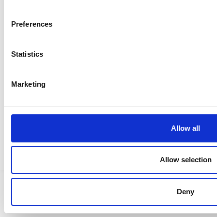
Sivukartta >
Preferences
Ristijärvi Facebookissa
Statistics
Ristijärvi Twitterissä
Ristijärvi Instagramissa
Marketing
Saavutettavuusseloste
Allow all
Tietosuojaselosteet
Allow selection
Deny