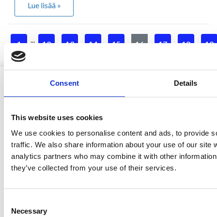
Lue lisää »
...
1
12
13
14
15
16
17
18
19
Consent
Details
This website uses cookies
Ristijärven kunta
We use cookies to personalise content and ads, to provide s
traffic. We also share information about your use of our site 
analytics partners who may combine it with other information 
they’ve collected from your use of their services.
Aholantie 25, 88400 Ristijärvi
Sähköposti
yhteispalvelu@ristijarvi.fi
Consent
Necessary
Selection