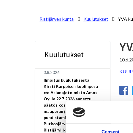
Ristijärven kunta
Kuulutukset
YVA ku
YV
Kuulutukset
10.6.2
KUULUT
3.8.2026
Ilmoitus kuulutuksesta
Kirsti Karppisen kuolinpesä
c/o Asianajotoimisto Amos
Oy:lle 22.7.2026 annettu
päätös koskee pilaantuneen
maaperän ja pohjaveden
puhdistamista osoitteessa
Putkosjärventie 28,
Ristijärvi, kiinteistötunnus
Consent