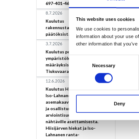
697-401-46-9.
8.7.2026
This website uses cookies
Kuulutus
rakennustarkastajan
We use cookies to personalis
päätöksistä
information about your use of
other information that you’ve
3.7.2026
Kuulutus poikkeamisesta
ympäristöluvan
Consent
määräyksistä, Loimaan Kivi
Necessary
Selection
Tiukuvaara
12.6.2026
Kuulutus Hiisijärven hiekat ja
Iso-Lahnanen ranta-
asemakaavan vireilletulosta
Deny
ja osallistumis- ja
arviointisuunnitelman
nähtäville asettamisesta.
Hiisijärven hiekat ja Iso-
Lahnanen ranta-