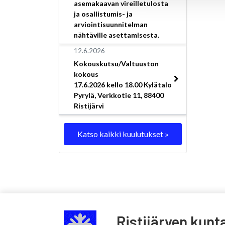
asemakaavan vireilletulosta
ja osallistumis- ja
arviointisuunnitelman
nähtäville asettamisesta.
12.6.2026
Kokouskutsu/Valtuuston
kokous
17.6.2026 kello 18.00 Kylätalo
Pyrylä, Verkkotie 11, 88400
Ristijärvi
Katso kaikki kuulutukset »
Ristijärven kunt