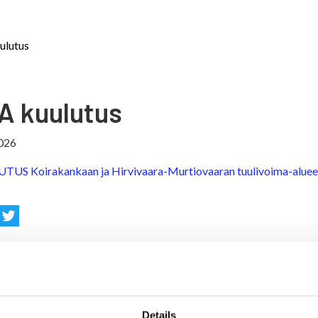
ulutus
A kuulutus
026
US Koirakankaan ja Hirvivaara-Murtiovaaran tuulivoima-alueet
Details