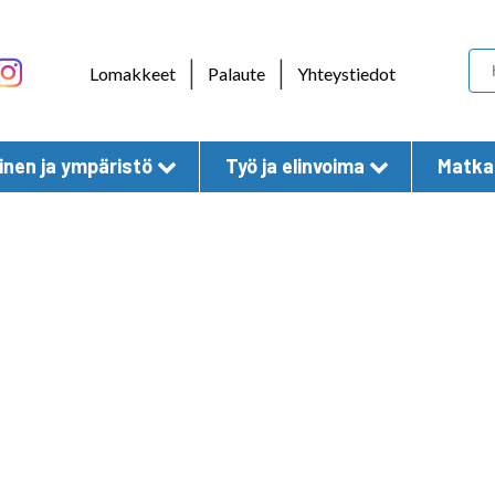
Skip to content
|
|
Lomakkeet
Palaute
Yhteystiedot
nen ja ympäristö
Työ ja elinvoima
Matkai