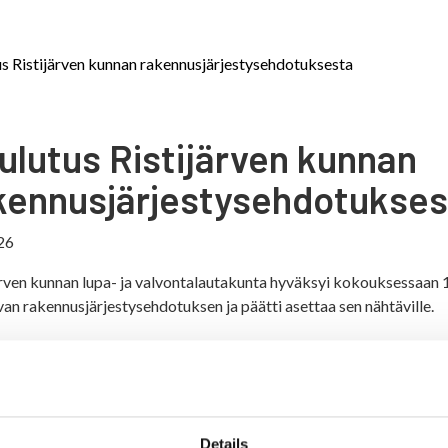
s Ristijärven kunnan rakennusjärjestysehdotuksesta
ulutus Ristijärven kunnan
kennusjärjestysehdotukses
26
ärven kunnan lupa- ja valvontalautakunta hyväksyi kokouksessaan 
an rakennusjärjestysehdotuksen ja päätti asettaa sen nähtäville.
us
usjärjestysehdotus
Details