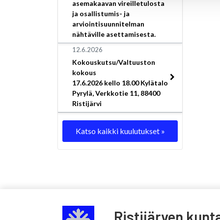
asemakaavan vireilletulosta
ja osallistumis- ja
arviointisuunnitelman
nähtäville asettamisesta.
12.6.2026
Kokouskutsu/Valtuuston
kokous
17.6.2026 kello 18.00 Kylätalo
Pyrylä, Verkkotie 11, 88400
Ristijärvi
Katso kaikki kuulutukset »
Ristijärven kunt