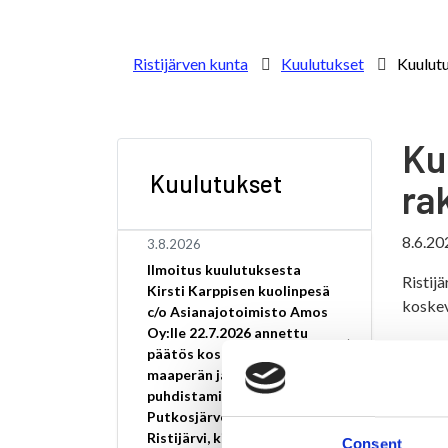
Ristijärven kunta
Kuulutukset
Kuulutu
Ku
Kuulutukset
ra
8.6.20
3.8.2026
Ilmoitus kuulutuksesta
Ristij
Kirsti Karppisen kuolinpesä
koskev
c/o Asianajotoimisto Amos
Oy:lle 22.7.2026 annettu
Kuulut
päätös koskee pilaantuneen
maaperän ja pohjaveden
Rakenn
puhdistamista osoitteessa
Putkosjärventie 28,
Ristijärvi, kiinteistötunnus
Consent