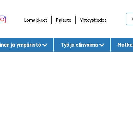
Skip to content
|
|
Lomakkeet
Palaute
Yhteystiedot
nen ja ympäristö
Työ ja elinvoima
Matkai