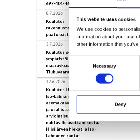
697-401-46-9.
8.7.2026
This website uses cookies
Kuulutus
rakennustarkastajan
We use cookies to personalis
päätöksistä
information about your use of
other information that you’ve
3.7.2026
Kuulutus poikkeamisesta
ympäristöluvan
Consent
määräyksistä, Loimaan Kivi
Necessary
Selection
Tiukuvaara
12.6.2026
Kuulutus Hiisijärven hiekat ja
Iso-Lahnanen ranta-
asemakaavan vireilletulosta
Deny
ja osallistumis- ja
arviointisuunnitelman
nähtäville asettamisesta.
Hiisijärven hiekat ja Iso-
Lahnanen ranta-